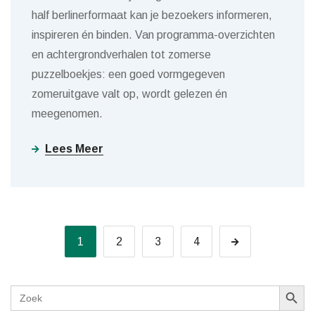
half berlinerformaat kan je bezoekers informeren,
inspireren én binden. Van programma-overzichten
en achtergrondverhalen tot zomerse
puzzelboekjes: een goed vormgegeven
zomeruitgave valt op, wordt gelezen én
meegenomen.
Lees Meer
1
2
3
4
Zoekk
Zoek
naar: